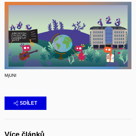
MjUNI
SDÍLET
Více článků