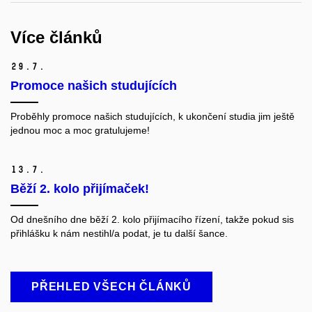
Více článků
29.
7.
Promoce našich studujících
Proběhly promoce našich studujících, k ukončení studia jim ještě
jednou moc a moc gratulujeme!
13.
7.
Běží 2. kolo přijímaček!
Od dnešního dne běží 2. kolo přijímacího řízení, takže pokud sis
přihlášku k nám nestihl/a podat, je tu další šance.
PŘEHLED VŠECH ČLÁNKŮ