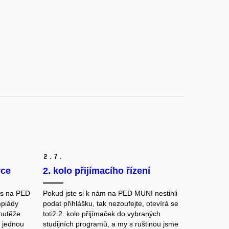
2.
7.
yce
2. kolo přijímacího řízení
nás na PED
Pokud jste si k nám na PED MUNI
nestihli
mpiády
podat přihlášku, tak nezoufejte, otevírá se
soutěže
totiž 2. kolo přijímaček do vybraných
 jednou
studijních programů, a my s ruštinou jsme