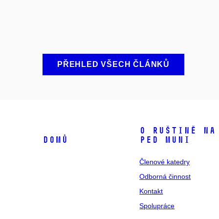
PŘEHLED VŠECH ČLÁNKŮ
O ruštině na
Domů
PED MUNI
Členové katedry
Odborná činnost
Kontakt
Spolupráce