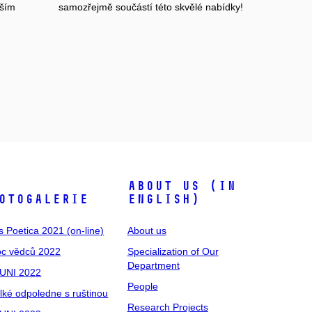
vším
samozřejmě součástí této skvělé nabídky!
About us (in
otogalerie
English)
s Poetica 2021 (on-line)
About us
c vědců 2022
Specialization of Our
Department
UNI 2022
People
lké odpoledne s ruštinou
Research Projects