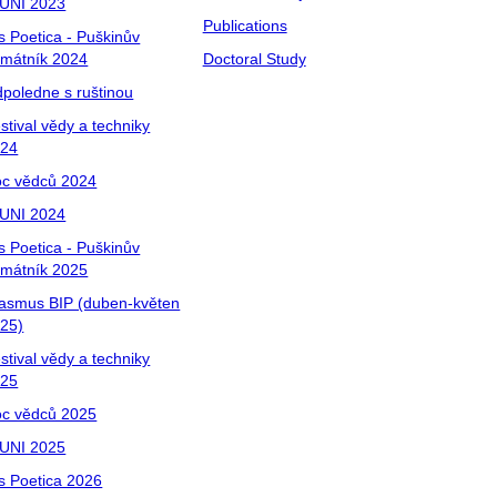
UNI 2023
Publications
s Poetica - Puškinův
mátník 2024
Doctoral Study
poledne s ruštinou
stival vědy a techniky
024
c vědců 2024
UNI 2024
s Poetica - Puškinův
mátník 2025
asmus BIP (duben-květen
25)
stival vědy a techniky
025
c vědců 2025
UNI 2025
s Poetica 2026