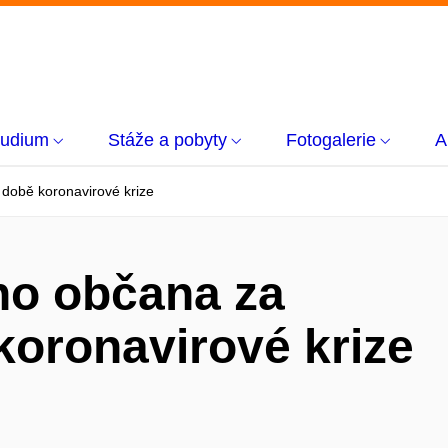
tudium
Stáže a pobyty
Fotogalerie
A
době koronavirové krize
ho občana za
koronavirové krize