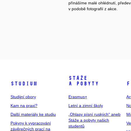
přinášíme malé ohlédnutí, přede
v podobě fotografií z akce.
Stáže
Studium
a pobyty
F
Studijní obory
Erasmus+
Ar
Kam na praxi?
Letní a zimní školy
No
Další materiály ke studiu
„Ohlasy písní ruských“ aneb
Mj
Stáže a pobyty našich
Pokyny k vypracování
Ve
studentů
závěrečných prací na