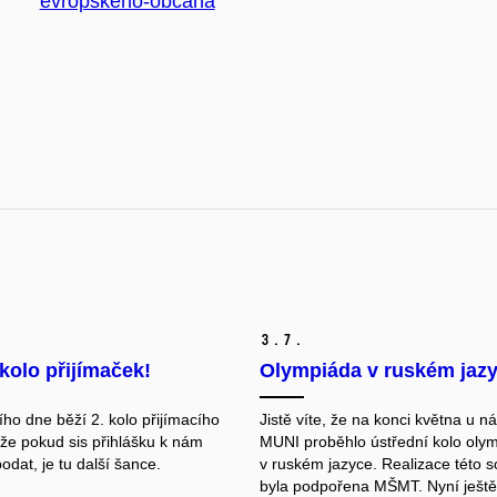
evropskeho-obcana
3.
7.
 kolo přijímaček!
Olympiáda v ruském jaz
ho dne běží 2. kolo přijímacího
Jistě víte, že na konci května u 
kže pokud sis přihlášku k nám
MUNI proběhlo ústřední kolo oly
podat, je tu další šance.
v ruském jazyce. Realizace této 
byla podpořena MŠMT. Nyní ještě