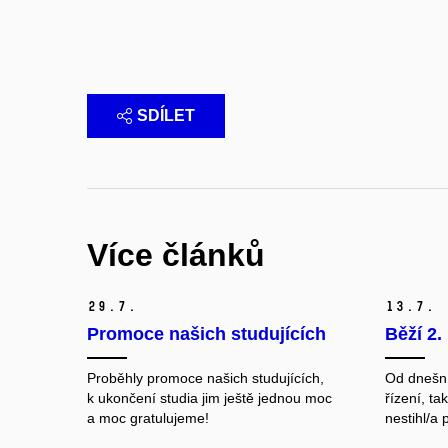
SDÍLET
Více článků
29.
7.
13.
7.
Promoce našich studujících
Běží 2.
Proběhly promoce našich studujících,
Od dnešní
k ukončení studia jim ještě jednou moc
řízení, ta
a moc gratulujeme!
nestihl/a 