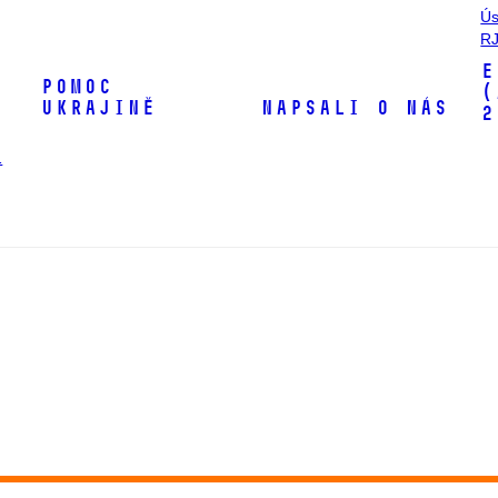
Ús
RJ
E
Pomoc
(
Ukrajině
Napsali o nás
2
1