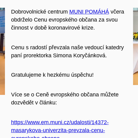
Dobrovolnické centrum
MUNI POMÁHÁ
včera
obdrželo Cenu evropského občana za svou
činnost v době koronavirové krize.
Cenu s radostí převzala naše vedoucí katedry
paní prorektorka Simona Koryčánková.
Gratulujeme k hezkému úspěchu!
Více se o Ceně evropského občana můžete
dozvědět v článku:
https://www.em.muni.cz/udalosti/14372-
masarykova-univerzita-prevzala-cenu-