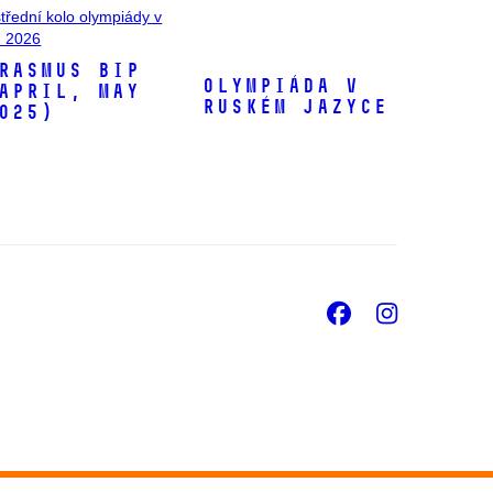
třední kolo olympiády v
 2026
RASMUS BIP
Olympiáda v
April, May
ruském jazyce
025)
Facebook
Insta