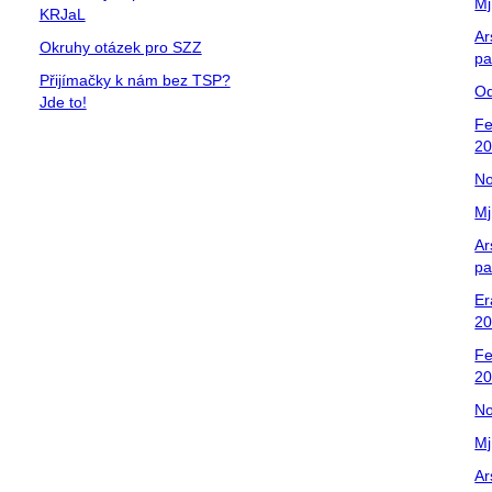
Mj
KRJaL
Ar
Okruhy otázek pro SZZ
pa
Přijímačky k nám bez TSP?
Od
Jde to!
Fe
2
No
Mj
Ar
pa
Er
20
Fe
2
No
Mj
Ar