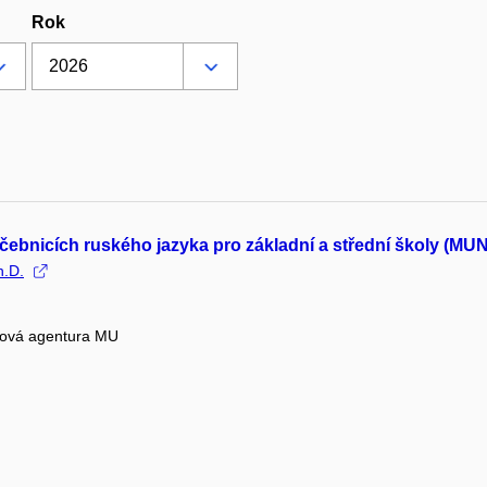
Rok
učebnicích ruského jazyka pro základní a střední školy (MU
h.D.
tová agentura MU