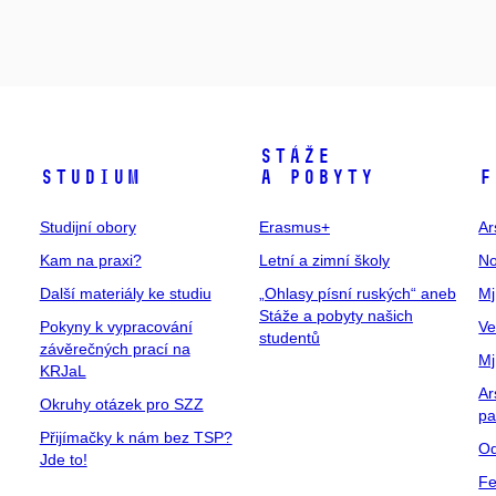
Stáže
Studium
a pobyty
F
Studijní obory
Erasmus+
Ar
Kam na praxi?
Letní a zimní školy
No
Další materiály ke studiu
„Ohlasy písní ruských“ aneb
Mj
Stáže a pobyty našich
Pokyny k vypracování
Ve
studentů
závěrečných prací na
Mj
KRJaL
Ar
Okruhy otázek pro SZZ
pa
Přijímačky k nám bez TSP?
Od
Jde to!
Fe