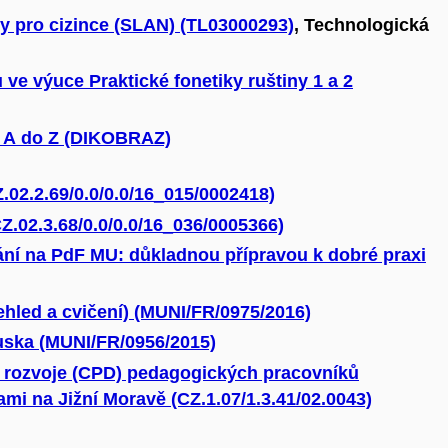
ny pro cizince (SLAN) (TL03000293)
, Technologická
 ve výuce Praktické fonetiky ruštiny 1 a 2
d A do Z (DIKOBRAZ)
.02.2.69/0.0/0.0/16_015/0002418)
Z.02.3.68/0.0/0.0/16_036/0005366)
ní na PdF MU: důkladnou přípravou k dobré praxi
ehled a cvičení) (MUNI/FR/0975/2016)
uska (MUNI/FR/0956/2015)
 rozvoje (CPD) pedagogických pracovníků
mi na Jižní Moravě (CZ.1.07/1.3.41/02.0043)