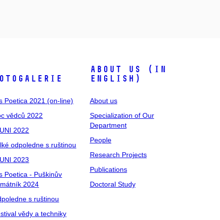
About us (in
otogalerie
English)
s Poetica 2021 (on-line)
About us
c vědců 2022
Specialization of Our
Department
UNI 2022
People
lké odpoledne s ruštinou
Research Projects
UNI 2023
Publications
s Poetica - Puškinův
mátník 2024
Doctoral Study
poledne s ruštinou
stival vědy a techniky