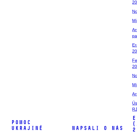
2
No
Mj
Ar
pa
Er
20
Fe
2
No
Mj
Ar
Ús
RJ
E
Pomoc
(
Ukrajině
Napsali o nás
2