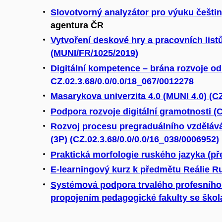
Slovotvorný analyzátor pro výuku češti
agentura ČR
Vytvoření deskové hry a pracovních listů
(MUNI/FR/1025/2019)
Digitální kompetence – brána rozvoje o
CZ.02.3.68/0.0/0.0/18_067/0012278
Masarykova univerzita 4.0 (MUNI 4.0) (CZ
Podpora rozvoje digitální gramotnosti (C
Rozvoj procesu pregraduálního vzdělává
(3P) (CZ.02.3.68/0.0/0.0/16_038/0006952)
Praktická morfologie ruského jazyka (př
E-learningový kurz k předmětu Reálie R
Systémová podpora trvalého profesního
propojením pedagogické fakulty se škola