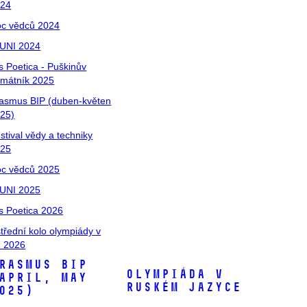
024
c vědců 2024
UNI 2024
s Poetica - Puškinův
mátník 2025
asmus BIP (duben-květen
25)
stival vědy a techniky
025
c vědců 2025
UNI 2025
s Poetica 2026
třední kolo olympiády v
 2026
RASMUS BIP
Olympiáda v
April, May
ruském jazyce
025)