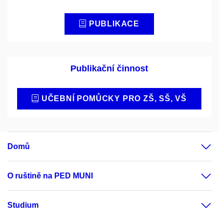
PUBLIKACE
Publikační činnost
UČEBNÍ POMŮCKY PRO ZŠ, SŠ, VŠ
Domů
O ruštině na PED MUNI
Studium